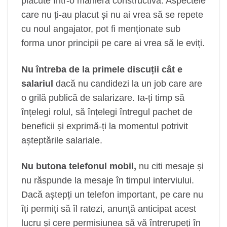
plăcute într-o manieră constructivă. Aspectele
care nu ți-au placut și nu ai vrea să se repete
cu noul angajator, pot fi menționate sub
forma unor principii pe care ai vrea să le eviți.
Nu întreba de la primele discuții cât e
salariul
dacă nu candidezi la un job care are
o grilă publică de salarizare. Ia-ți timp să
înțelegi rolul, să înțelegi întregul pachet de
beneficii și exprimă-ți la momentul potrivit
așteptările salariale.
Nu butona telefonul mobil,
nu citi mesaje și
nu răspunde la mesaje în timpul interviului.
Dacă aștepți un telefon important, pe care nu
îți permiți să îl ratezi, anunță anticipat acest
lucru și cere permisiunea să vă întrerupeți în