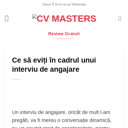
Skip
|
Suport
Scrie-ne pe WhatsApp
to
content
Review Gratuit
Ce să eviți în cadrul unui
interviu de angajare
Un interviu de angajare, oricât de mult l-am
pregăti, va fi mereu o conversație dinamică,