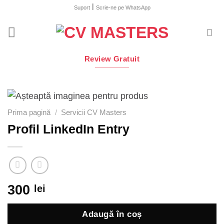
Skip
|
Suport
Scrie-ne pe WhatsApp
to
content
Review Gratuit
Prima pagină
/
Servicii CV Masters
Profil LinkedIn Entry
300
lei
Adaugă în coș