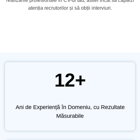
realizările profesionale în CV-ul tău, astfel încât să captezi
atenția recrutorilor și să obții interviuri.
12+
Ani de Experiență în Domeniu, cu Rezultate
Măsurabile