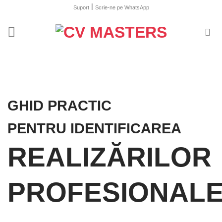
Skip
|
Suport
Scrie-ne pe WhatsApp
to
content
GHID PRACTIC
PENTRU IDENTIFICAREA
REALIZĂRILOR
PROFESIONAL